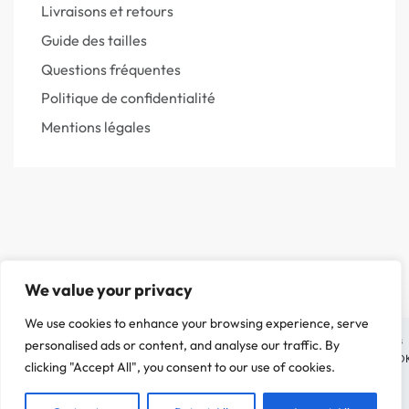
Livraisons et retours
Guide des tailles
Questions fréquentes
Politique de confidentialité
Mentions légales
We value your privacy
We use cookies to enhance your browsing experience, serve
On a attendu d'être sûr que le contenu de notre site vous intéresse avant de vous
personalised ads or content, and analyse our traffic. By
déranger, mais on aimerait bien vous accompagner pendant votre visite. C'est O
clicking "Accept All", you consent to our use of cookies.
pour vous ?