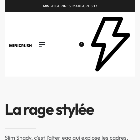
MINI-FIGURINES, MAXI-CRUSH !
0
La rage stylée
Slim Shady, c’est l’alter ego qui explose les cadres,