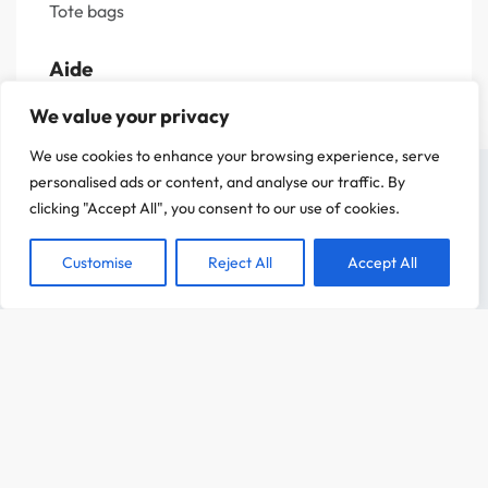
Tote bags
Aide
We value your privacy
Livraisons et retours
We use cookies to enhance your browsing experience, serve
Guide des tailles
On a attendu d'être sûr que le contenu de notre site vous intéresse avant de
personalised ads or content, and analyse our traffic. By
Questions fréquentes
vous déranger, mais on aimerait bien vous accompagner pendant votre visite.
clicking "Accept All", you consent to our use of cookies.
C'est OK pour vous ?
Politique de confidentialité
Mentions légales
Customise
Reject All
Accept All
ACCEPTER