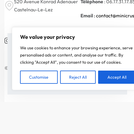
520 Avenue Konrad Adenauer
Téléphone
: 06.17.31.17.8
Castelnau-Le-Lez
Email
: contact@minicrus
We value your privacy
On a attendu d'être sûr que le contenu de notre site vous
We use cookies to enhance your browsing experience, serve
intéresse avant de vous déranger, mais on aimerait bien
personalised ads or content, and analyse our traffic. By
vous accompagner pendant votre visite. C'est OK pour
clicking "Accept All", you consent to our use of cookies.
vous ?
© Minicrush 2026. Tous droits réservés.
Customise
Reject All
Accept All
ACCEPTER