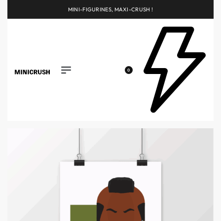
MINI-FIGURINES, MAXI-CRUSH !
0