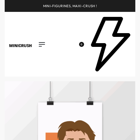
MINI-FIGURINES, MAXI-CRUSH !
0