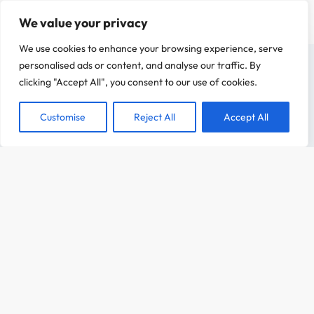
Questions fréquentes
We value your privacy
Politique de confidentialité
We use cookies to enhance your browsing experience, serve
Mentions légales
On a attendu d'être sûr que le contenu de notre site vous intéresse avant de
personalised ads or content, and analyse our traffic. By
vous déranger, mais on aimerait bien vous accompagner pendant votre visite.
clicking "Accept All", you consent to our use of cookies.
C'est OK pour vous ?
Customise
Reject All
Accept All
ACCEPTER
CHOIX DES OPTIONS
Dès
12,00
€