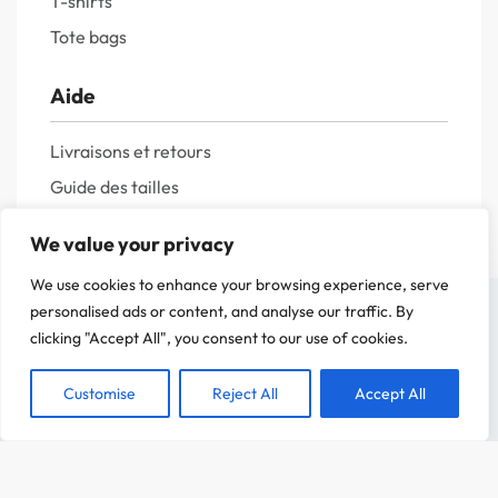
T-shirts
Tote bags
Aide
Livraisons et retours
Guide des tailles
Questions fréquentes
We value your privacy
Politique de confidentialité
We use cookies to enhance your browsing experience, serve
Mentions légales
On a attendu d'être sûr que le contenu de notre site vous intéresse avant de
personalised ads or content, and analyse our traffic. By
vous déranger, mais on aimerait bien vous accompagner pendant votre visite.
clicking "Accept All", you consent to our use of cookies.
C'est OK pour vous ?
Customise
Reject All
Accept All
ACCEPTER
CHOIX DES OPTIONS
Dès
12,00
€