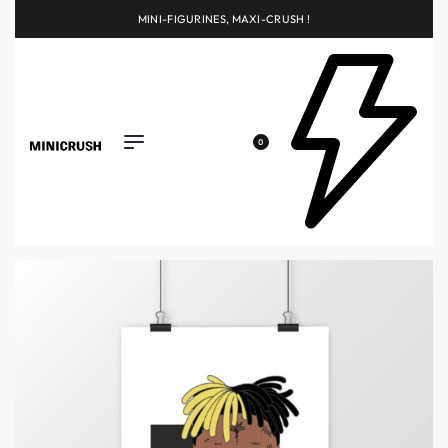
MINI-FIGURINES, MAXI-CRUSH !
0