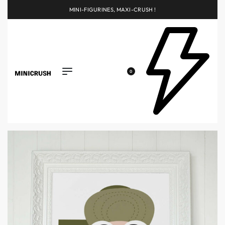
MINI-FIGURINES, MAXI-CRUSH !
0