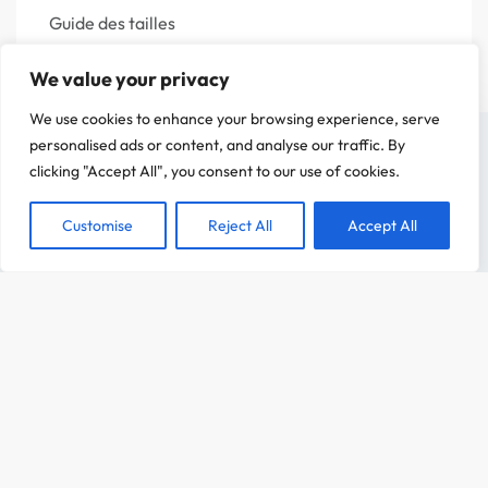
Guide des tailles
Questions fréquentes
We value your privacy
Politique de confidentialité
We use cookies to enhance your browsing experience, serve
Mentions légales
On a attendu d'être sûr que le contenu de notre site vous intéresse avant de
personalised ads or content, and analyse our traffic. By
vous déranger, mais on aimerait bien vous accompagner pendant votre visite.
clicking "Accept All", you consent to our use of cookies.
C'est OK pour vous ?
Customise
Reject All
Accept All
ACCEPTER
CHOIX DES OPTIONS
Dès
12,00
€