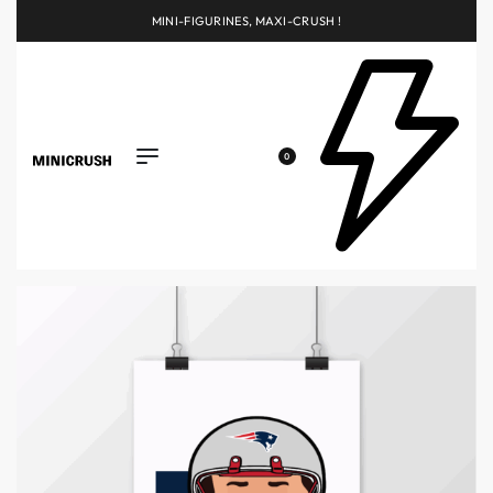
MINI-FIGURINES, MAXI-CRUSH !
0