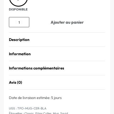
DISPONIBLE
Ajouter au panier
Description
Information
Informations complémentaires
Avis (0)
Note
0
sur 5
Date de livraison estimée:
5 jours
TPO-MUG-CER-BLA
Étiquettes :
Classic
,
Films Cultes
,
Mug
,
Squid