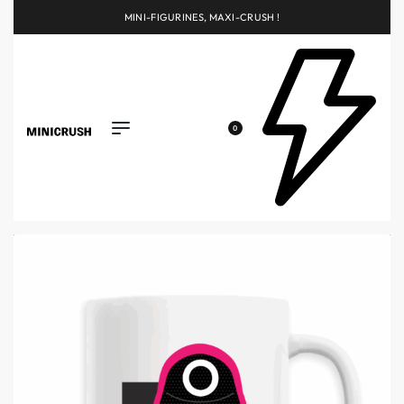
MINI-FIGURINES, MAXI-CRUSH !
0