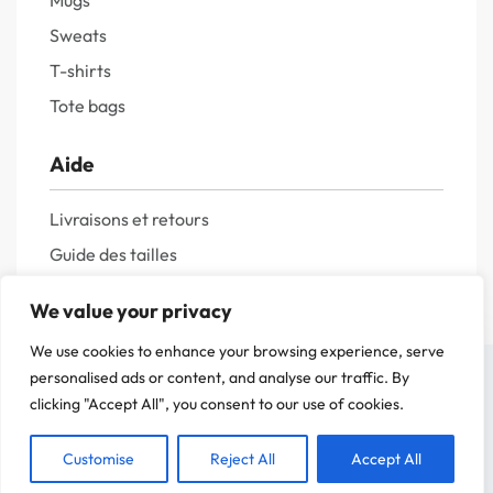
Mugs
Sweats
T-shirts
Tote bags
Aide
Livraisons et retours
Guide des tailles
Questions fréquentes
We value your privacy
Politique de confidentialité
We use cookies to enhance your browsing experience, serve
Mentions légales
On a attendu d'être sûr que le contenu de notre site vous intéresse avant de
personalised ads or content, and analyse our traffic. By
vous déranger, mais on aimerait bien vous accompagner pendant votre visite.
clicking "Accept All", you consent to our use of cookies.
C'est OK pour vous ?
Customise
Reject All
Accept All
ACCEPTER
CHOIX DES OPTIONS
Dès
19,99
€