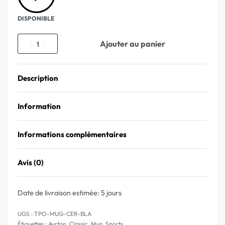
DISPONIBLE
Ajouter au panier
Description
Information
Informations complémentaires
Avis (0)
Note
0
sur 5
Date de livraison estimée:
5 jours
TPO-MUG-CER-BLA
Étiquettes :
Ayrton
,
Classic
,
Mug
,
Sports