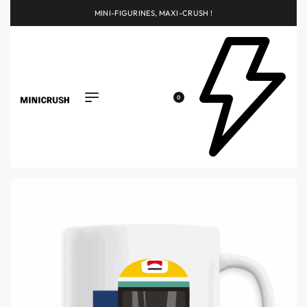
MINI-FIGURINES, MAXI-CRUSH !
0