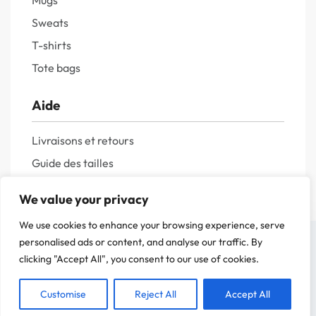
Mugs
Sweats
T-shirts
Tote bags
Aide
Livraisons et retours
Guide des tailles
Questions fréquentes
We value your privacy
Politique de confidentialité
We use cookies to enhance your browsing experience, serve
Mentions légales
On a attendu d'être sûr que le contenu de notre site vous intéresse avant de
personalised ads or content, and analyse our traffic. By
vous déranger, mais on aimerait bien vous accompagner pendant votre visite.
clicking "Accept All", you consent to our use of cookies.
C'est OK pour vous ?
Customise
Reject All
Accept All
ACCEPTER