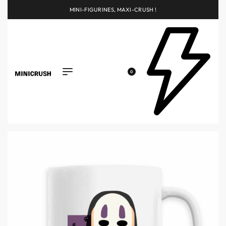
MINI-FIGURINES, MAXI-CRUSH !
0