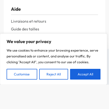
Aide
Livraisons et retours
Guide des tailles
Questions fréquentes
We value your privacy
Politique de confidentialité
We use cookies to enhance your browsing experience, serve
Mentions légales
On a attendu d'être sûr que le contenu de notre site vous intéresse avant de
personalised ads or content, and analyse our traffic. By
vous déranger, mais on aimerait bien vous accompagner pendant votre visite.
clicking "Accept All", you consent to our use of cookies.
C'est OK pour vous ?
Customise
Reject All
Accept All
ACCEPTER
CHOIX DES OPTIONS
Dès
19,99
€