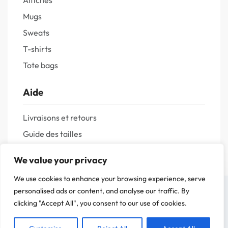
Affiches
Mugs
Sweats
T-shirts
Tote bags
Aide
Livraisons et retours
Guide des tailles
Questions fréquentes
We value your privacy
Politique de confidentialité
We use cookies to enhance your browsing experience, serve
Mentions légales
On a attendu d'être sûr que le contenu de notre site vous intéresse avant de
personalised ads or content, and analyse our traffic. By
vous déranger, mais on aimerait bien vous accompagner pendant votre visite.
clicking "Accept All", you consent to our use of cookies.
C'est OK pour vous ?