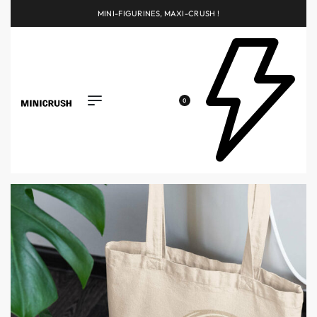
MINI-FIGURINES, MAXI-CRUSH !
0