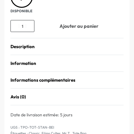
DISPONIBLE
Ajouter au panier
Description
Information
Informations complémentaires
Avis (0)
Note
0
sur 5
Date de livraison estimée:
5 jours
TPO-TOT-STAN-BEI
Étiquettes :
Classic
,
Films Cultes
,
Mr T.
,
Tote Bag