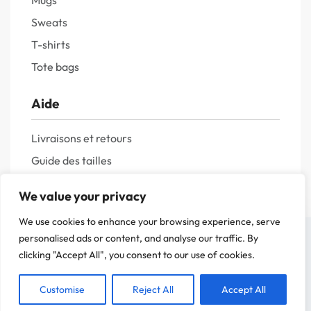
Mugs
Sweats
T-shirts
Tote bags
Aide
Livraisons et retours
Guide des tailles
Questions fréquentes
We value your privacy
Politique de confidentialité
We use cookies to enhance your browsing experience, serve
Mentions légales
On a attendu d'être sûr que le contenu de notre site vous intéresse avant de
personalised ads or content, and analyse our traffic. By
vous déranger, mais on aimerait bien vous accompagner pendant votre visite.
clicking "Accept All", you consent to our use of cookies.
C'est OK pour vous ?
Customise
Reject All
Accept All
ACCEPTER