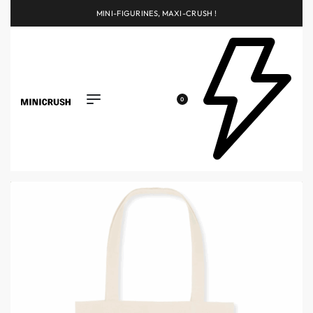
MINI-FIGURINES, MAXI-CRUSH !
0