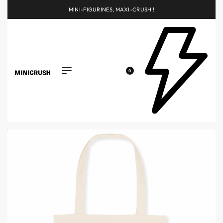
MINI-FIGURINES, MAXI-CRUSH !
0