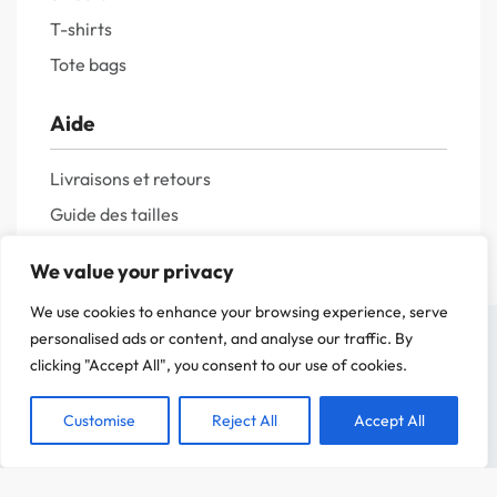
T-shirts
Tote bags
Aide
Livraisons et retours
Guide des tailles
Questions fréquentes
We value your privacy
Politique de confidentialité
We use cookies to enhance your browsing experience, serve
Mentions légales
On a attendu d'être sûr que le contenu de notre site vous intéresse avant de
personalised ads or content, and analyse our traffic. By
vous déranger, mais on aimerait bien vous accompagner pendant votre visite.
clicking "Accept All", you consent to our use of cookies.
C'est OK pour vous ?
Customise
Reject All
Accept All
ACCEPTER