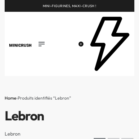
MINI-FIGURINES, MAXI-CRUSH !
0
Home
›
Produits identifiés “Lebron”
Lebron
Lebron