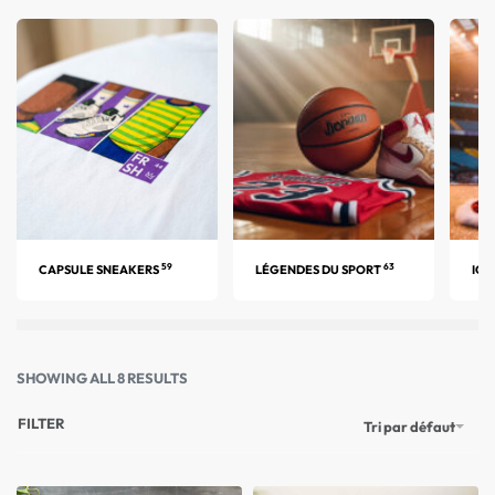
59
63
CAPSULE SNEAKERS
LÉGENDES DU SPORT
ICÔ
SHOWING ALL 8 RESULTS
FILTER
Tri par défaut