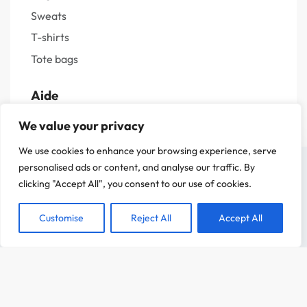
Sweats
T-shirts
Tote bags
Aide
We value your privacy
Livraisons et retours
We use cookies to enhance your browsing experience, serve
Guide des tailles
On a attendu d'être sûr que le contenu de notre site vous intéresse avant de
personalised ads or content, and analyse our traffic. By
Questions fréquentes
vous déranger, mais on aimerait bien vous accompagner pendant votre visite.
clicking "Accept All", you consent to our use of cookies.
C'est OK pour vous ?
Politique de confidentialité
Mentions légales
Customise
Reject All
Accept All
ACCEPTER