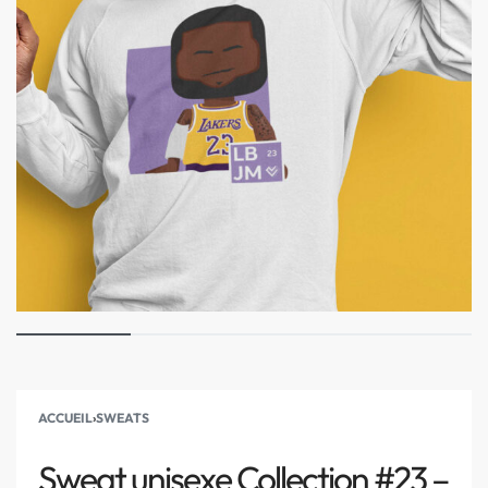
ACCUEIL
›
SWEATS
Sweat unisexe Collection #23 –