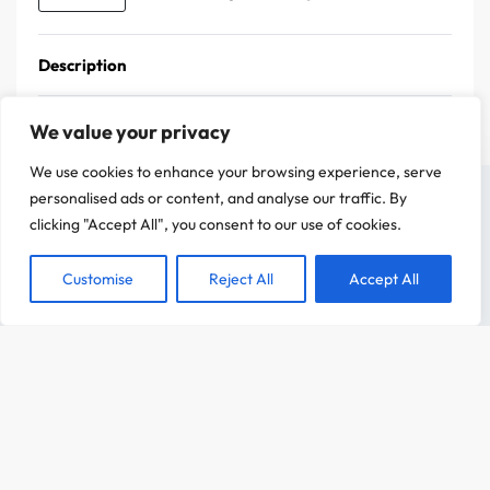
Description
We value your privacy
We use cookies to enhance your browsing experience, serve
On a attendu d'être sûr que le contenu de notre site vous intéresse avant de
personalised ads or content, and analyse our traffic. By
vous déranger, mais on aimerait bien vous accompagner pendant votre visite.
clicking "Accept All", you consent to our use of cookies.
C'est OK pour vous ?
Customise
Reject All
Accept All
ACCEPTER