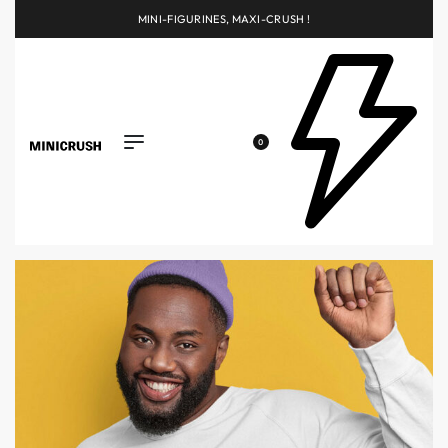
MINI-FIGURINES, MAXI-CRUSH !
0