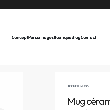
Concept
Personnages
Boutique
Blog
Contact
ACCUEIL
›
MUGS
Mug cérami