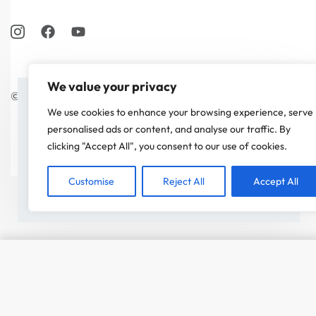
We value your privacy
© Minicrush 2026. Tous droits réservés.
On a attendu d'être sûr que le contenu de notre site vous
We use cookies to enhance your browsing experience, serve
intéresse avant de vous déranger, mais on aimerait bien
personalised ads or content, and analyse our traffic. By
vous accompagner pendant votre visite. C'est OK pour
clicking "Accept All", you consent to our use of cookies.
vous ?
Customise
Reject All
Accept All
ACCEPTER
Mug céramique Collection #35 - Ry