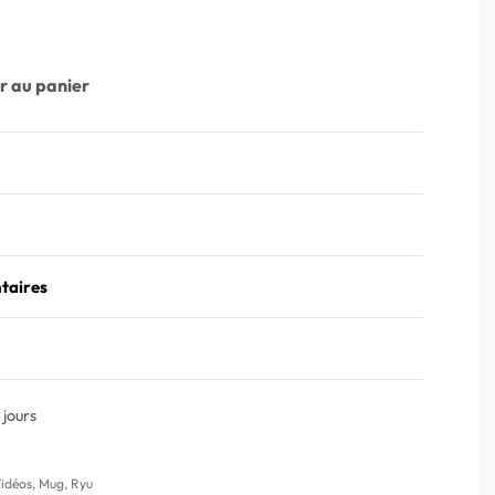
r au panier
taires
Note
0
sur 5
 jours
Vidéos
,
Mug
,
Ryu