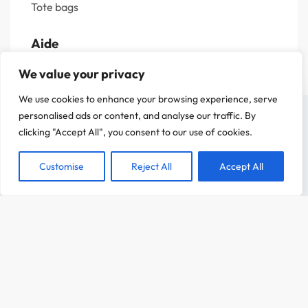
Tote bags
Aide
We value your privacy
Livraisons et retours
We use cookies to enhance your browsing experience, serve
Guide des tailles
On a attendu d'être sûr que le contenu de notre site vous intéresse avant de
personalised ads or content, and analyse our traffic. By
Questions fréquentes
vous déranger, mais on aimerait bien vous accompagner pendant votre visite.
clicking "Accept All", you consent to our use of cookies.
C'est OK pour vous ?
Politique de confidentialité
Mentions légales
Customise
Reject All
Accept All
ACCEPTER