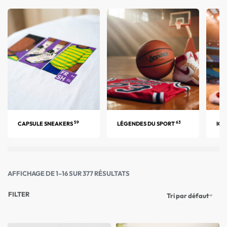
59
63
CAPSULE SNEAKERS
LÉGENDES DU SPORT
ICÔ
AFFICHAGE DE 1–16 SUR 377 RÉSULTATS
FILTER
Tri par défaut