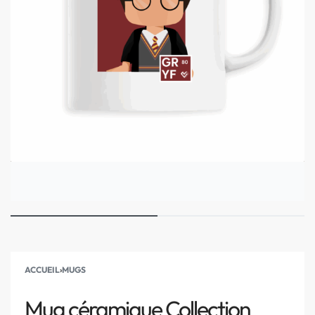
ACCUEIL
›
MUGS
Mug céramique Collection