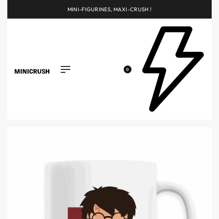
MINI-FIGURINES, MAXI-CRUSH !
0