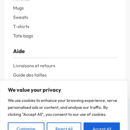
Mugs
Sweats
T-shirts
Tote bags
Aide
Livraisons et retours
Guide des tailles
Questions fréquentes
We value your privacy
Politique de confidentialité
We use cookies to enhance your browsing experience, serve
Mentions légales
On a attendu d'être sûr que le contenu de notre site vous intéresse avant de
personalised ads or content, and analyse our traffic. By
vous déranger, mais on aimerait bien vous accompagner pendant votre visite.
clicking "Accept All", you consent to our use of cookies.
C'est OK pour vous ?
Customise
Reject All
Accept All