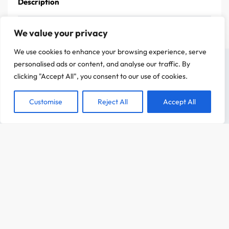
Description
We value your privacy
We use cookies to enhance your browsing experience, serve
On a attendu d'être sûr que le contenu de notre site vous intéresse avant de
personalised ads or content, and analyse our traffic. By
vous déranger, mais on aimerait bien vous accompagner pendant votre visite.
clicking "Accept All", you consent to our use of cookies.
C'est OK pour vous ?
Customise
Reject All
Accept All
ACCEPTER