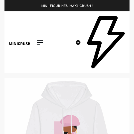
MINI-FIGURINES, MAXI-CRUSH !
0