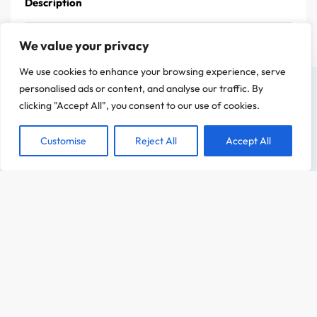
Description
We value your privacy
We use cookies to enhance your browsing experience, serve
On a attendu d'être sûr que le contenu de notre site vous intéresse avant de
personalised ads or content, and analyse our traffic. By
vous déranger, mais on aimerait bien vous accompagner pendant votre visite.
clicking "Accept All", you consent to our use of cookies.
C'est OK pour vous ?
Customise
Reject All
Accept All
ACCEPTER