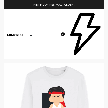
MINI-FIGURINES, MAXI-CRUSH !
0