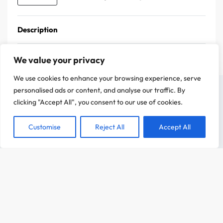
Description
We value your privacy
We use cookies to enhance your browsing experience, serve
On a attendu d'être sûr que le contenu de notre site vous intéresse avant de
personalised ads or content, and analyse our traffic. By
vous déranger, mais on aimerait bien vous accompagner pendant votre visite.
clicking "Accept All", you consent to our use of cookies.
C'est OK pour vous ?
Customise
Reject All
Accept All
ACCEPTER