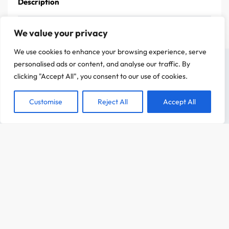
Description
We value your privacy
We use cookies to enhance your browsing experience, serve
On a attendu d'être sûr que le contenu de notre site vous intéresse avant de
personalised ads or content, and analyse our traffic. By
vous déranger, mais on aimerait bien vous accompagner pendant votre visite.
clicking "Accept All", you consent to our use of cookies.
C'est OK pour vous ?
Customise
Reject All
Accept All
ACCEPTER