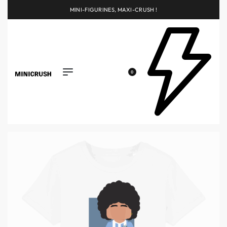
MINI-FIGURINES, MAXI-CRUSH !
0