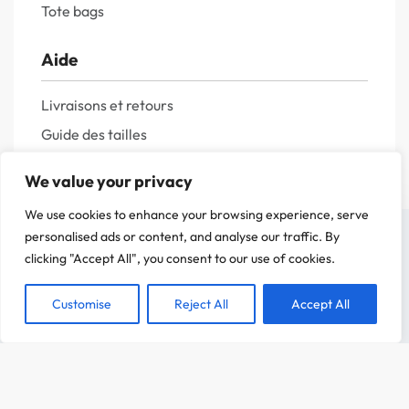
Tote bags
Aide
Livraisons et retours
Guide des tailles
Questions fréquentes
We value your privacy
Politique de confidentialité
We use cookies to enhance your browsing experience, serve
Mentions légales
On a attendu d'être sûr que le contenu de notre site vous intéresse avant de
personalised ads or content, and analyse our traffic. By
vous déranger, mais on aimerait bien vous accompagner pendant votre visite.
clicking "Accept All", you consent to our use of cookies.
C'est OK pour vous ?
Customise
Reject All
Accept All
ACCEPTER
CHOIX DES OPTIONS
Dès
34,99
€