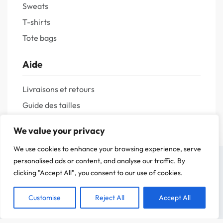
Sweats
T-shirts
Tote bags
Aide
Livraisons et retours
Guide des tailles
Questions fréquentes
We value your privacy
Politique de confidentialité
We use cookies to enhance your browsing experience, serve
Mentions légales
On a attendu d'être sûr que le contenu de notre site vous intéresse avant de
personalised ads or content, and analyse our traffic. By
vous déranger, mais on aimerait bien vous accompagner pendant votre visite.
clicking "Accept All", you consent to our use of cookies.
C'est OK pour vous ?
Customise
Reject All
Accept All
ACCEPTER