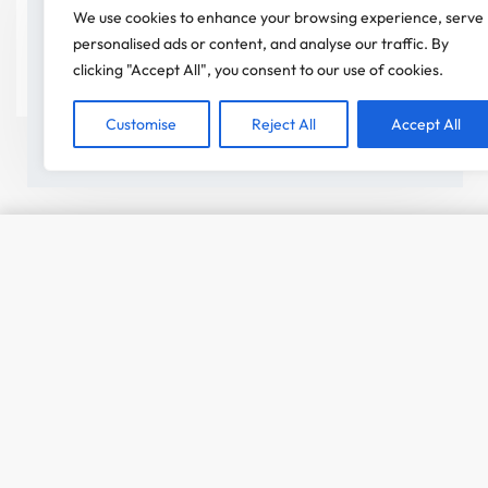
On a attendu d'être sûr que le contenu de notre site vous
We use cookies to enhance your browsing experience, serve
intéresse avant de vous déranger, mais on aimerait bien
personalised ads or content, and analyse our traffic. By
vous accompagner pendant votre visite. C'est OK pour
clicking "Accept All", you consent to our use of cookies.
vous ?
Customise
Reject All
Accept All
ACCEPTER
T-shirt Enfant unisexe Collection 