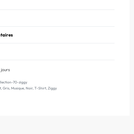
taires
Note
0
sur 5
 jours
llection-70-ziggy
t
,
Gris
,
Musique
,
Noir
,
T-Shirt
,
Ziggy