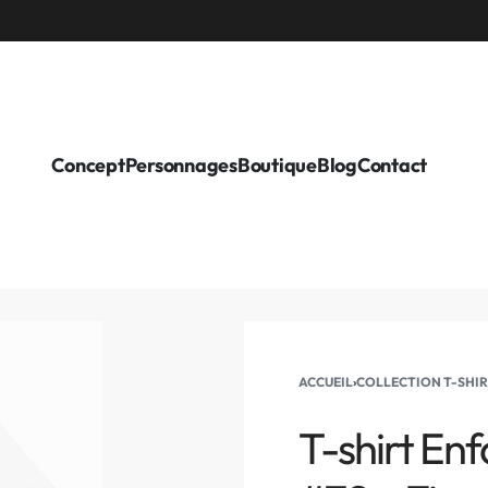
Concept
Personnages
Boutique
Blog
Contact
ACCUEIL
›
COLLECTION T-SHI
T-shirt Enf