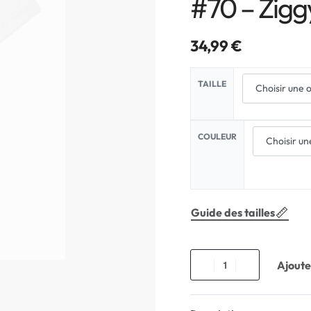
#70 – Zigg
34,99
€
TAILLE
COULEUR
Guide des tailles
Ajoute