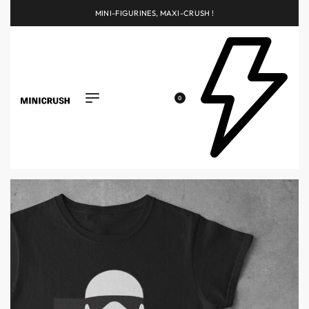
MINI-FIGURINES, MAXI-CRUSH !
0