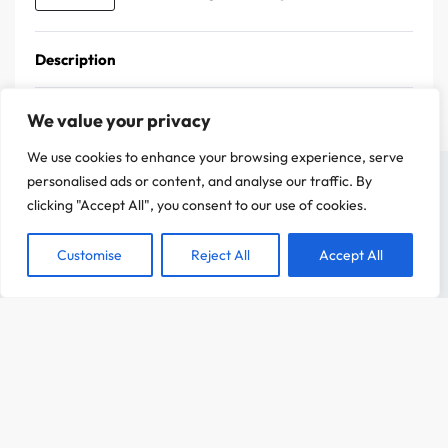
Description
We value your privacy
We use cookies to enhance your browsing experience, serve
On a attendu d'être sûr que le contenu de notre site vous intéresse avant de
personalised ads or content, and analyse our traffic. By
vous déranger, mais on aimerait bien vous accompagner pendant votre visite.
clicking "Accept All", you consent to our use of cookies.
C'est OK pour vous ?
Customise
Reject All
Accept All
ACCEPTER