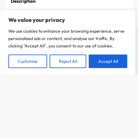
Description
We value your privacy
We use cookies to enhance your browsing experience, serve
On a attendu d'être sûr que le contenu de notre site vous intéresse avant de
personalised ads or content, and analyse our traffic. By
vous déranger, mais on aimerait bien vous accompagner pendant votre visite.
clicking "Accept All", you consent to our use of cookies.
C'est OK pour vous ?
Customise
Reject All
Accept All
ACCEPTER