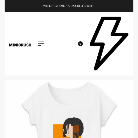
MINI-FIGURINES, MAXI-CRUSH !
0