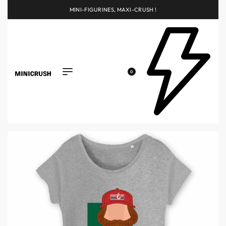
MINI-FIGURINES, MAXI-CRUSH !
0