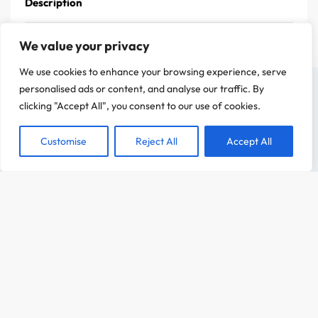
Description
We value your privacy
We use cookies to enhance your browsing experience, serve
On a attendu d'être sûr que le contenu de notre site vous intéresse avant de
personalised ads or content, and analyse our traffic. By
vous déranger, mais on aimerait bien vous accompagner pendant votre visite.
clicking "Accept All", you consent to our use of cookies.
C'est OK pour vous ?
Customise
Reject All
Accept All
ACCEPTER